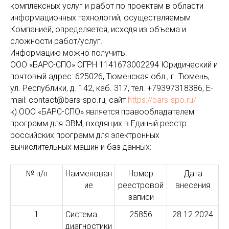
комплексных услуг и работ по проектам в области
информационных технологий, осуществляемым
Компанией, определяется, исходя из объема и
сложности работ/услуг.
Информацию можно получить:
ООО «БАРС-СПО» ОГРН 1141673002294 Юридический и
почтовый адрес: 625026, Тюменская обл., г. Тюмень,
ул. Республики, д. 142, каб. 317, тел. +79397318386, E-
mail: contact@bars-spo.ru, сайт
https://bars-spo.ru/
к) ООО «БАРС-СПО» является правообладателем
программ для ЭВМ, входящих в Единый реестр
российских программ для электронных
вычислительных машин и баз данных:
№ п/п
Наименован
Номер
Дата
ие
реестровой
внесения
записи
1
Система
25856
28.12.2024
диагностики