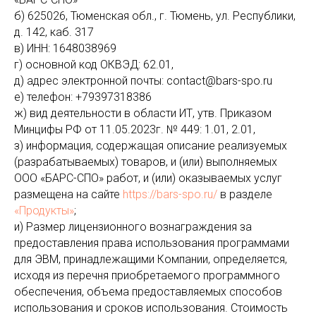
б) 625026, Тюменская обл., г. Тюмень, ул. Республики,
д. 142, каб. 317
в) ИНН: 1648038969
г) основной код ОКВЭД: 62.01,
д) адрес электронной почты: contact@bars-spo.ru
е) телефон: +79397318386
ж) вид деятельности в области ИТ, утв. Приказом
Минцифы РФ от 11.05.2023г. № 449: 1.01, 2.01,
з) информация, содержащая описание реализуемых
(разрабатываемых) товаров, и (или) выполняемых
ООО «БАРС-СПО» работ, и (или) оказываемых услуг
размещена на сайте
https://bars-spo.ru/
в разделе
«Продукты»
;
и) Размер лицензионного вознаграждения за
предоставления права использования программами
для ЭВМ, принадлежащими Компании, определяется,
исходя из перечня приобретаемого программного
обеспечения, объема предоставляемых способов
использования и сроков использования. Стоимость